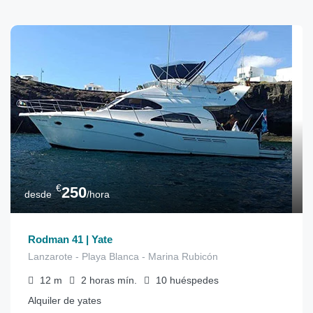
€
250
desde
/hora
Rodman 41 | Yate
Lanzarote - Playa Blanca - Marina Rubicón
12
m
2 horas
mín.
10
huéspedes
Alquiler de yates