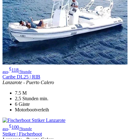
€
118
aus
/Stunde
Caribe DL25 | RIB
Lanzarote - Puerto Calero
7.5
M
2,5 Stunden
min.
6
Gäste
Motorbootverleih
€
100
aus
/Stunde
Striker | Fischerboot